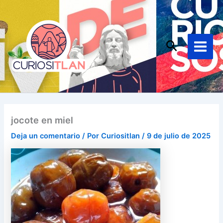
Ir
Main
al
Menu
contenido
Buscar
jocote en miel
Deja un comentario
/ Por
Curiositlan
/
9 de julio de 2025