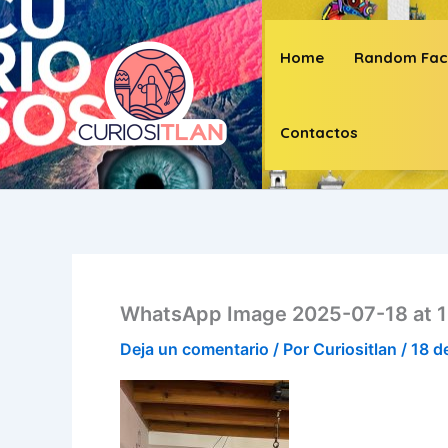
Ir
al
Home
Random Fac
contenido
Contactos
WhatsApp Image 2025-07-18 at 11
Deja un comentario
/ Por
Curiositlan
/
18 d