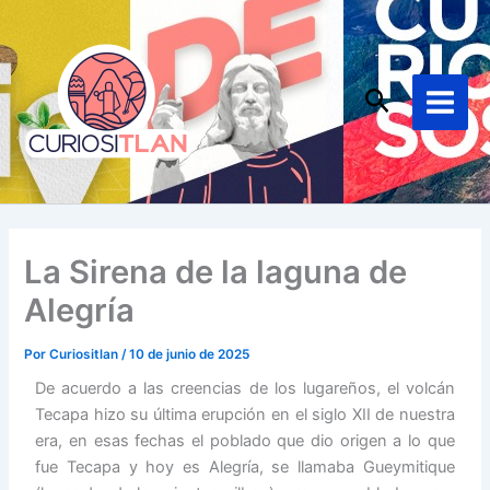
Ir
Main
al
Menu
contenido
Buscar
La Sirena de la laguna de
Alegría
Por
Curiositlan
/
10 de junio de 2025
De acuerdo a las creencias de los lugareños, el volcán
Tecapa hizo su última erupción en el siglo XII de nuestra
era, en esas fechas el poblado que dio origen a lo que
fue Tecapa y hoy es Alegría, se llamaba Gueymitique