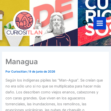
Ir
Main
al
Menu
contenido
Buscar
Managua
Por
Curiositlan
/
9 de junio de 2026
Según los indígenas pipiles las “Man-Agua”. Se creían que
no era sólo uno si no que se multiplicaba para hacer más
daño. Los describen como viejos enanos, cabezones y
con caras grandes. Que viven en los aguaceros
torrenciales, las inundaciones, los remolinos, las
erupciones volcánicas, las nubes de chapulín o