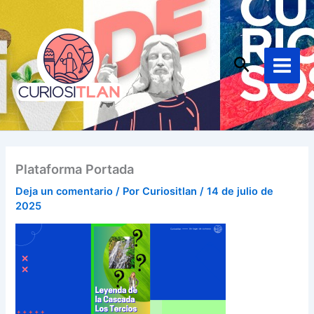
Ir
Main
al
Menu
contenido
Buscar
Plataforma Portada
Deja un comentario
/ Por
Curiositlan
/
14 de julio de
2025