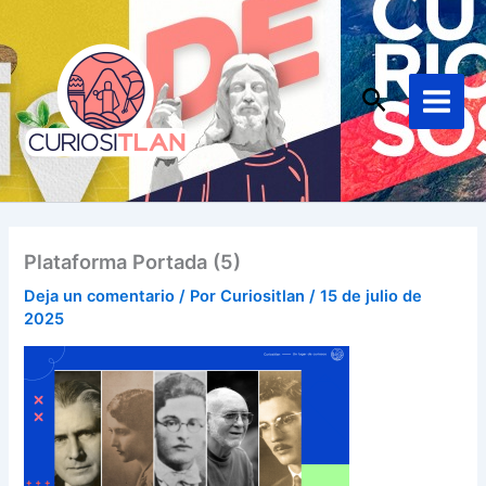
Ir
Main
al
Menu
contenido
Buscar
Plataforma Portada (5)
Deja un comentario
/ Por
Curiositlan
/
15 de julio de
2025