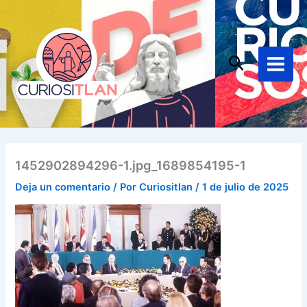
Ir
Main
al
Menu
contenido
Buscar
1452902894296-1.jpg_1689854195-1
Deja un comentario
/ Por
Curiositlan
/
1 de julio de 2025